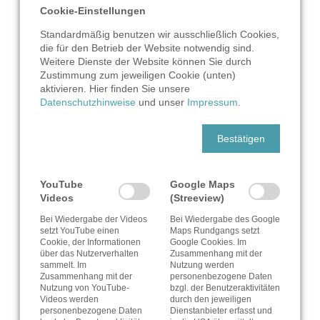
Cookie-Einstellungen
Standardmäßig benutzen wir ausschließlich Cookies,
die für den Betrieb der Website notwendig sind.
Weitere Dienste der Website können Sie durch
Zustimmung zum jeweiligen Cookie (unten)
aktivieren. Hier finden Sie unsere
Datenschutzhinweise
und unser
Impressum
.
Mittagstisch im Bistro
Genießen Sie von Dienstag bis Samstag von 12
Bestätigen
bis 14 Uhr unterschiedliche Gerichte, eines davon
vegetarisch.
YouTube
Google Maps
Videos
(Streeview)
Zur aktuellen Wochenkarte
Bei Wiedergabe der Videos
Bei Wiedergabe des Google
setzt YouTube einen
Maps Rundgangs setzt
Cookie, der Informationen
Google Cookies. Im
über das Nutzerverhalten
Zusammenhang mit der
sammelt. Im
Nutzung werden
Zusammenhang mit der
personenbezogene Daten
Nutzung von YouTube-
bzgl. der Benutzeraktivitäten
Videos werden
durch den jeweiligen
personenbezogene Daten
Dienstanbieter erfasst und