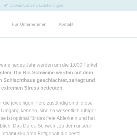
Cookie Consent Einstellungen
Navigation
überspringen
Für Unternehmen
Kontakt
ine
gkeiten vom Hof
enmagazine und Flyer
eine, jedes Jahr werden um die 1.000 Ferkel
ce
epte
ystem. Die Bio-Schweine werden auf dem
n Schlachthaus geschlachtet, zerlegt und
ien
re extremen Stress bedeuten.
letter abonnieren
r die jeweiligen Tiere zuständig sind, diese
n Umgang kennen, sind so wesentlich ruhiger.
ist optimal für das freie Abferkeln und hat
 üblich. Das Duroc-Schwein, zu dem unsere
 intramuskulären Fettgehalt die beste