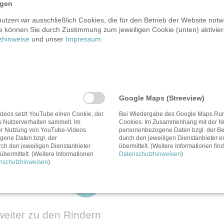
 Deckebern im sogenannten Wartestall. Hier können sich die T
ngen
reien Zugang nach draußen und bekommen täglich Heu, Stroh un
tzen wir ausschließlich Cookies, die für den Betrieb der Website notw
esteht.
e können Sie durch Zustimmung zum jeweiligen Cookie (unten) aktiviere
zhinweise
und unser
Impressum
.
ate, drei Wochen und drei Tage. Etwa eine Woche, bevor die Sa
 In dieser Woche bekommen die Sauen besonders viel Aufmerksam
rsau jedoch keine Hilfe. Die Sau sucht sich eine freie Bucht un
ln zweimal im Jahr. So zieht jede Sau etwa 20 Ferkel im Jahr 
Google Maps (Streeview)
ier mehrmals am Tag zum Koten und Urinieren in den Außenber
en alle Muttersauen und Ferkel gemeinsam im Abferkelstall, wo
deos setzt YouTube einen Cookie, der
Bei Wiedergabe des Google Maps Run
s Nutzerverhalten sammelt. Im
Cookies. Im Zusammenhang mit der N
chdem die Ferkel sieben Wochen lang gesäugt wurden, werden si
r Nutzung von YouTube-Videos
personenbezogene Daten bzgl. der Ben
ene Daten bzgl. der
durch den jeweiligen Dienstanbieter er
rch den jeweiligen Dienstanbieter
übermittelt. (Weitere Informationen fin
übermittelt. (Weitere Informationen
Datenschutzhinweisen
)
nschutzhinweisen
)
weiter zu den Rindern