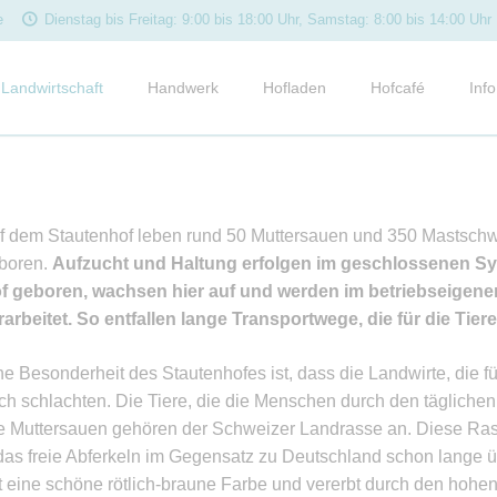
e
Dienstag bis Freitag: 9:00 bis 18:00 Uhr, Samstag: 8:00 bis 14:00 Uhr
Landwirtschaft
Handwerk
Hofladen
Hofcafé
Info
Ackerbau
Metzgerei und Reifekeller
Metzgerei
Frühstück
Term
Bäckerei
Bäckerei
Mittagstisch
Neui
Schweine
Bioladen
Kaffee & Kuchen
Kund
f dem Stautenhof leben rund 50 Muttersauen und 350 Mastschw
Rinder
Rundgang
Außer-Haus-Servi
Rez
boren.
Aufzucht und Haltung erfolgen im geschlossenen S
Schafe
f geboren, wachsen hier auf und werden im betriebseigene
e
Angebote
Med
rarbeitet. So entfallen lange Transportwege, die für die Tie
Weidehähnchen
News
Legehennen
ne Besonderheit des Stautenhofes ist, dass die Landwirte, die fü
ch schlachten. Die Tiere, die die Menschen durch den tägliche
e Muttersauen gehören der Schweizer Landrasse an. Diese Rasse 
st das freie Abferkeln im Gegensatz zu Deutschland schon lange
t eine schöne rötlich-braune Farbe und vererbt durch den hohen