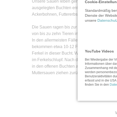
Unsere Sauen leben gemeinsam mit den beiden
Cookie-Einstellu
ausgelegten Buchten entspannen. Sie haben f
Standardmäßig benu
Ackerbohnen, Futtererbsen und Mineralfutter b
Dienste der Websit
unsere
Datenschut
Die Sauen ragen bis zur Abferkelung drei Mon
von bis zu zehn Tieren in den Abferkelstall.
In den allermeisten Fällen benötigt die Mutte
bekommen etwa 10-12 Ferkel je Wurf und ferke
YouTube Videos
Ferkel in dieser Bucht. Während das Muttert
im Ferkelschlupf. Nach der ersten Woche lauf
Bei Wiedergabe der Vi
Informationen über da
in den offenen Buchten aufhalten können. Na
Zusammenhang mit de
werden personenbezog
Muttersauen ziehen zurück in den Wartestall.
Benutzeraktivitäten du
erfasst und in die USA 
finden Sie in den
Date