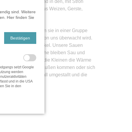
iere frei bewegen und in den, mit Stroh
d Kraftfutter, das aus Weizen, Gerste,
endig sind. Weitere
n. Hier finden Sie
uen abferkeln, ziehen sie in einer Gruppe
keit, da die Geburt von uns überwacht wird.
Bestätigen
d bekommt hier ihre Ferkel. Unsere Sauen
auf. In der ersten Woche bleiben Sau und
eich kommt, genießen die Kleinen die Wärme
 sie jederzeit nach draußen kommen oder sich
dgangs setzt Google
utzung werden
e in den Vormaststall umgestallt und die
utzeraktivitäten
fasst und in die USA
den Sie in den