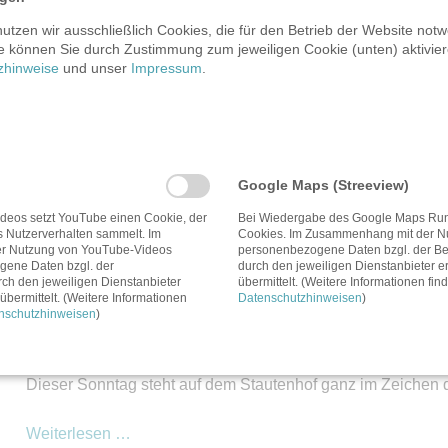
Workshop:
Weiterlesen …
Kreatives
tzen wir ausschließlich Cookies, die für den Betrieb der Website notw
e können Sie durch Zustimmung zum jeweiligen Cookie (unten) aktiviere
Samstag,
05.09.2026
Schreiben
zhinweise
und unser
Impressum
.
Workshop: Kreatives Schreiben für Kinde
für
Kinder
05.09.2026 15:00–17:00
-
Teil
4 teiliger Workshop
1
Google Maps (Streeview)
Workshop:
Weiterlesen …
deos setzt YouTube einen Cookie, der
Bei Wiedergabe des Google Maps Run
s Nutzerverhalten sammelt. Im
Cookies. Im Zusammenhang mit der N
Kreatives
r Nutzung von YouTube-Videos
personenbezogene Daten bzgl. der Ben
ene Daten bzgl. der
durch den jeweiligen Dienstanbieter er
Sonntag,
06.09.2026
Schreiben
rch den jeweiligen Dienstanbieter
übermittelt. (Weitere Informationen fin
Hofführung: Kartoffeltag
für
übermittelt. (Weitere Informationen
Datenschutzhinweisen
)
nschutzhinweisen
)
Kinder
06.09.2026 11:00–15:00
-
Teil
Dieser Sonntag steht auf dem Stautenhof ganz im Zeichen de
2
Hofführung:
Weiterlesen …