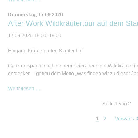
des
Kreatives
Lebens"
Donnerstag,
17.09.2026
Schreiben
After Work Wildkräutertour auf dem Sta
für
Kinder
17.09.2026 18:00–19:00
-
Teil
Eingang Kräutergarten Stautenhof
3
Ganz entspannt nach deinem Feierabend die Wildkräuter im
entdecken – getreu dem Motto „Was finden wir zu dieser Ja
After
Weiterlesen …
Work
Wildkräutertour
Seite 1 von 2
auf
1
2
Vorwärts
dem
Stautenhof