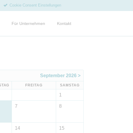
Cookie Consent Einstellungen
Navigation
überspringen
Für Unternehmen
Kontakt
gkeiten vom Hof
enmagazine und Flyer
ce
epte
September 2026 >
ien
STAG
FREITAG
SAMSTAG
letter abonnieren
1
7
8
14
15