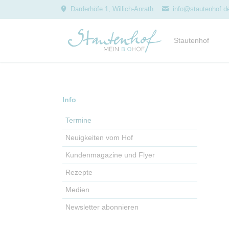
Darderhöfe 1, Willich-Anrath
info@stautenhof.d
Stautenhof
Geschichte
Leitbild
Navigation
Info
Auszeichnungen
überspringen
Projekte
Termine
Kindergeburtstag
Neuigkeiten vom Hof
Hofführungen
Kundenmagazine und Flyer
Zusammenarbeit
Rezepte
Genussrechte
Medien
Team
Newsletter abonnieren
Jobs