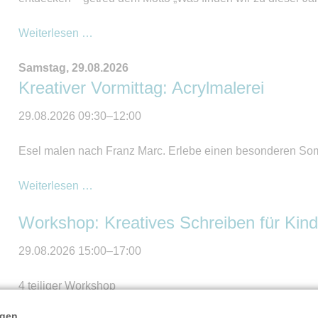
After
Weiterlesen …
Work
Samstag,
29.08.2026
Wildkräutertour
Kreativer Vormittag: Acrylmalerei
auf
dem
29.08.2026 09:30–12:00
Stautenhof
Esel malen nach Franz Marc. Erlebe einen besonderen So
Kreativer
Weiterlesen …
Vormittag:
Workshop: Kreatives Schreiben für Kinde
Acrylmalerei
29.08.2026 15:00–17:00
4 teiliger Workshop
ngen