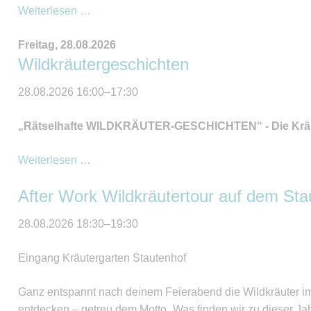
Hofführung
Weiterlesen …
für
Freitag,
28.08.2026
Familien
Wildkräutergeschichten
28.08.2026 16:00–17:30
„Rätselhafte WILDKRÄUTER-GESCHICHTEN“ - Die Kräut
Wildkräutergeschichten
Weiterlesen …
After Work Wildkräutertour auf dem Sta
28.08.2026 18:30–19:30
Eingang Kräutergarten Stautenhof
Ganz entspannt nach deinem Feierabend die Wildkräuter im
entdecken – getreu dem Motto „Was finden wir zu dieser Ja