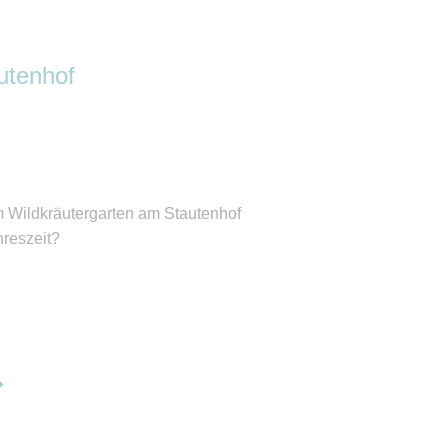
utenhof
 Wildkräutergarten am Stautenhof
hreszeit?