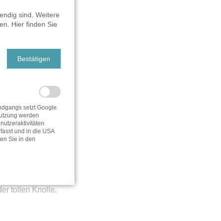
endig sind. Weitere
n. Hier finden Sie
r - Teil 2
Bestätigen
dgangs setzt Google
utzung werden
utzeraktivitäten
fasst und in die USA
den Sie in den
r tollen Knolle.