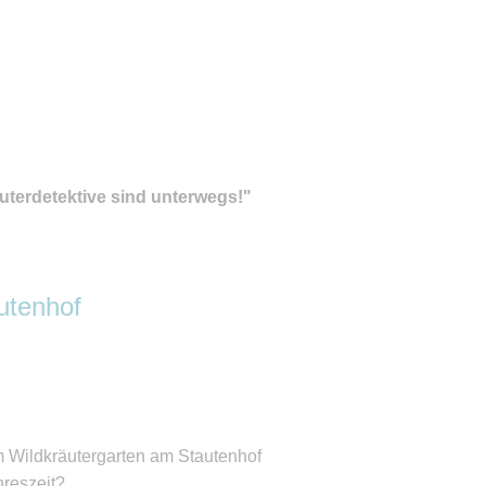
erdetektive sind unterwegs!"
utenhof
 Wildkräutergarten am Stautenhof
hreszeit?