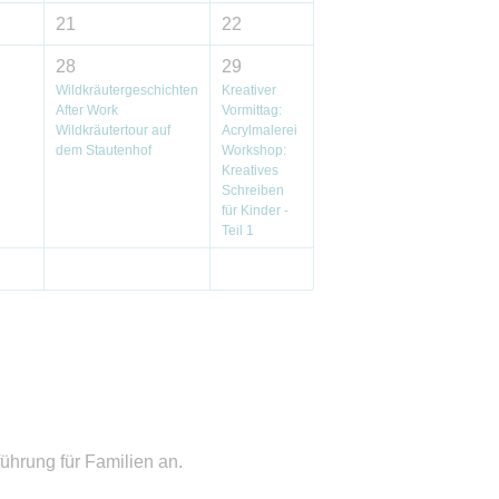
21
22
28
29
Wildkräutergeschichten
Kreativer
After Work
Vormittag:
Wildkräutertour auf
Acrylmalerei
dem Stautenhof
Workshop:
Kreatives
Schreiben
für Kinder -
Teil 1
ührung für Familien an.