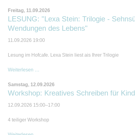
Kartoffeltag
Freitag,
11.09.2026
LESUNG: "Lexa Stein: Trilogie - Sehns
Wendungen des Lebens"
11.09.2026 19:00
Lesung im Hofcafe. Lexa Stein liest ais Ihrer Trilogie
LESUNG:
Weiterlesen …
"Lexa
Samstag,
12.09.2026
Stein:
Workshop: Kreatives Schreiben für Kinde
Trilogie
-
12.09.2026 15:00–17:00
Sehnsüchte,
Schatten
4 teiliger Workshop
&
Wendungen
Workshop:
Weiterlesen …