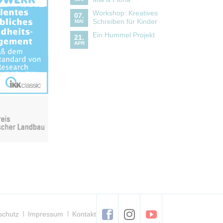
Workshop: Kreatives
07.
Schreiben für Kinder
MAI
Ein Hummel Projekt
21.
APR
tion
schutz
Impressum
Kontakt