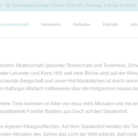
e
Dienstag bis Freitag: 9:00 bis 18:00 Uhr, Samstag: 8:00 bis 14:00 Uhr
Landwirtschaft
Handwerk
Hofladen
Hofcafé
Info
Ackerbau
Metzgerei und Reifekeller
Metzgerei
Frühstück
Term
Tierhaltung
Bäckerei
Bäckerei
Mittagstisch
Neui
Schweine
Bioladen
Kaffee & Kuchen
Kund
ebzehn Mutterschafe (darunter Texelschafe und Texelmixe, Sch
Rinder
Rundgang
Außer-Haus-Servi
Rez
rder Leicester und Kerry Hill) und zwei Böcke sind auf der Wi
Schafe
scheckte Bergschaft und unser Hof-Maskottchen ist durch seine 
e
Angebote
Med
m Haflinger-Wallach mittlerweile über die Hofgrenzen hinaus b
Weidehähnchen
News
Legehennen
itere Tiere kommen im Alter von etwa zehn Monaten und mit e
olandbetrieb Familie Bodden aus Goch auf den Stautenhof.
e eigenen Kleegrasflächen. Auf dem Stautenhof werden die Tiere
rsten Monaten des Jahres das Licht der Welt erblickt, darf ru