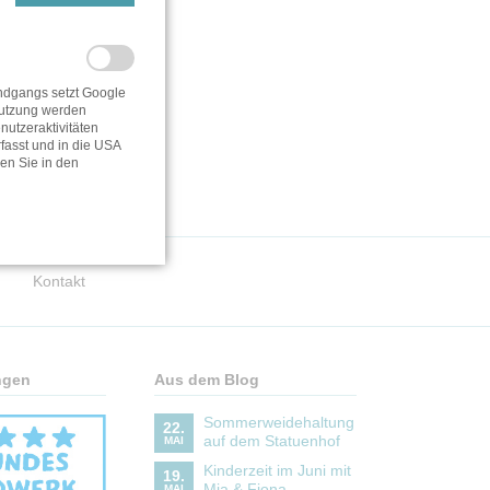
dgangs setzt Google
utzung werden
utzeraktivitäten
fasst und in die USA
den Sie in den
Kontakt
ngen
Aus dem Blog
Sommerweidehaltung
22.
auf dem Statuenhof
MAI
Kinderzeit im Juni mit
19.
Mia & Fiona
MAI