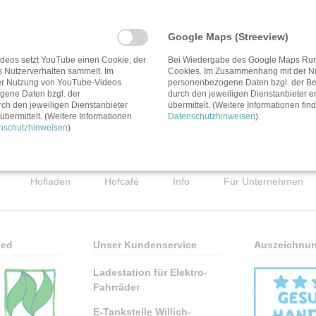
Google Maps (Streeview)
deos setzt YouTube einen Cookie, der
Bei Wiedergabe des Google Maps Run
s Nutzerverhalten sammelt. Im
Cookies. Im Zusammenhang mit der N
r Nutzung von YouTube-Videos
personenbezogene Daten bzgl. der Ben
ene Daten bzgl. der
durch den jeweiligen Dienstanbieter er
eidehähnchen kennen
rch den jeweiligen Dienstanbieter
übermittelt. (Weitere Informationen fin
übermittelt. (Weitere Informationen
Datenschutzhinweisen
)
nschutzhinweisen
)
Hofladen
Hofcafé
Info
Für Unternehmen
ied
Unser Kundenservice
Auszeichnu
Ladestation für Elektro-
Fahrräder
E-Tankstelle Willich-