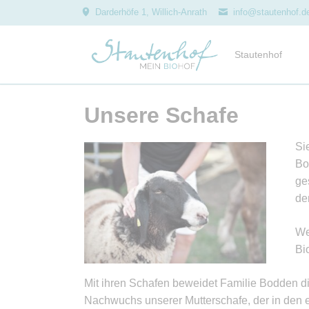
Darderhöfe 1, Willich-Anrath
info@stautenhof.d
Stautenhof
Geschichte
Unsere Schafe
Leitbild
Auszeichnungen
Si
Projekte
Bo
ge
Kindergeburtstag
de
Hofführungen
Zusammenarbeit
We
Genussrechte
Bi
Team
Mit ihren Schafen beweidet Familie Bodden di
Jobs
Nachwuchs unserer Mutterschafe, der in den e