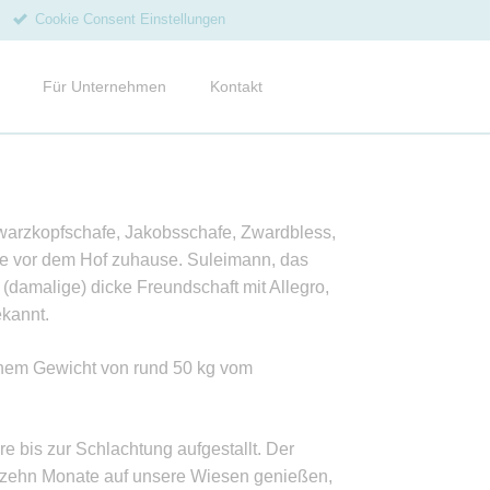
Cookie Consent Einstellungen
Navigation
überspringen
Für Unternehmen
Kontakt
ine
gkeiten vom Hof
enmagazine und Flyer
warzkopfschafe, Jakobsschafe, Zwardbless,
ce
epte
ese vor dem Hof zuhause. Suleimann, das
(damalige) dicke Freundschaft mit Allegro,
ien
ekannt.
letter abonnieren
inem Gewicht von rund 50 kg vom
 bis zur Schlachtung aufgestallt. Der
nd zehn Monate auf unsere Wiesen genießen,