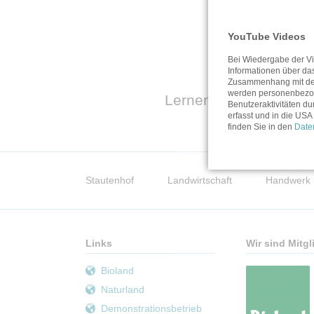
YouTube Videos
Bei Wiedergabe der Vi
Informationen über da
Zusammenhang mit de
werden personenbezog
Lernen Sie unsere W
Benutzeraktivitäten du
erfasst und in die USA 
finden Sie in den
Date
Navigation
überspringen
Stautenhof
Landwirtschaft
Handwerk
Links
Wir sind Mitgl
Bioland
Naturland
Demonstrationsbetrieb