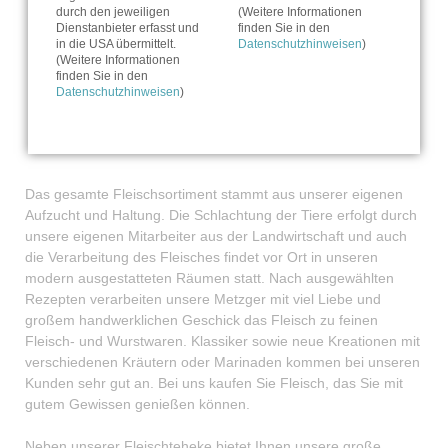
durch den jeweiligen
(Weitere Informationen
Dienstanbieter erfasst und
finden Sie in den
zu den Angeboten der Woche
in die USA übermittelt.
Datenschutzhinweisen
)
(Weitere Informationen
finden Sie in den
Datenschutzhinweisen
)
Das gesamte Fleischsortiment stammt aus unserer eigenen
Aufzucht und Haltung. Die Schlachtung der Tiere erfolgt durch
unsere eigenen Mitarbeiter aus der Landwirtschaft und auch
die Verarbeitung des Fleisches findet vor Ort in unseren
modern ausgestatteten Räumen statt. Nach ausgewählten
Rezepten verarbeiten unsere Metzger mit viel Liebe und
großem handwerklichen Geschick das Fleisch zu feinen
Fleisch- und Wurstwaren. Klassiker sowie neue Kreationen mit
verschiedenen Kräutern oder Marinaden kommen bei unseren
Kunden sehr gut an. Bei uns kaufen Sie Fleisch, das Sie mit
gutem Gewissen genießen können.
Neben unserer Fleischteheke bietet Ihnen unsere große