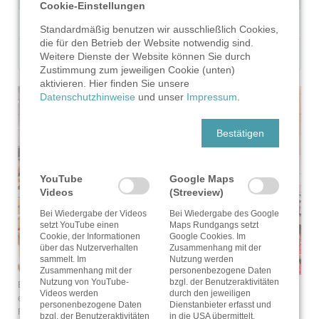
Cookie-Einstellungen
Der Stautenhof Schinken
Standardmäßig benutzen wir ausschließlich Cookies,
die für den Betrieb der Website notwendig sind.
Unser Sortiment an der Käsetheke
Weitere Dienste der Website können Sie durch
Zustimmung zum jeweiligen Cookie (unten)
aktivieren. Hier finden Sie unsere
Datenschutzhinweise
und unser
Impressum
.
Bestätigen
YouTube
Google Maps
Videos
(Streeview)
Bei Wiedergabe der Videos
Bei Wiedergabe des Google
setzt YouTube einen
Maps Rundgangs setzt
Cookie, der Informationen
Google Cookies. Im
über das Nutzerverhalten
Zusammenhang mit der
sammelt. Im
Nutzung werden
Zusammenhang mit der
personenbezogene Daten
Nutzung von YouTube-
bzgl. der Benutzeraktivitäten
Bestellungen nehmen wir per E-Mail unter metzgerei@stautenhof.de
Videos werden
durch den jeweiligen
entgegen. Bitte geben Sie immer auch Ihre Telefonnummer für
personenbezogene Daten
Dienstanbieter erfasst und
Rückfragen an.
bzgl. der Benutzeraktivitäten
in die USA übermittelt.