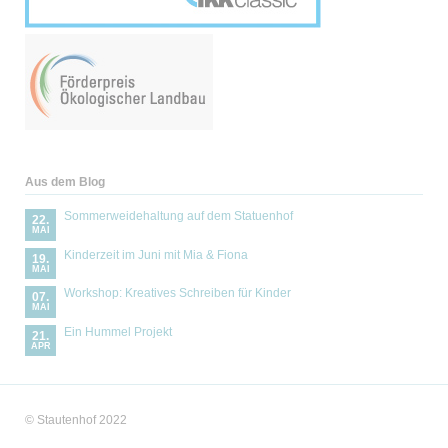
Aus dem Blog
Sommerweidehaltung auf dem Statuenhof
22.
MAI
Kinderzeit im Juni mit Mia & Fiona
19.
MAI
Workshop: Kreatives Schreiben für Kinder
07.
MAI
Ein Hummel Projekt
21.
APR
© Stautenhof 2022