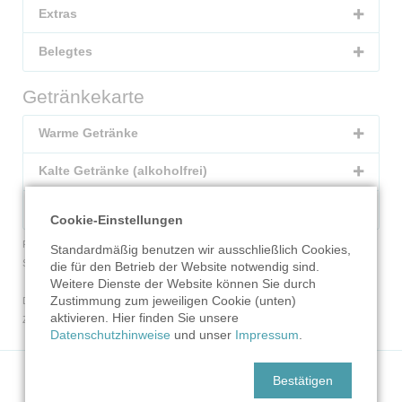
Extras
Belegtes
Getränkekarte
Warme Getränke
Kalte Getränke (alkoholfrei)
Alkoholische Getränke / alkoholfreie Biere
Cookie-Einstellungen
Frühstück immer Di. bis Fr. von 9 Uhr bis 11.30 Uhr
Standardmäßig benutzen wir ausschließlich Cookies,
Sa. von 9 Uhr bis 12.30 Uhr
die für den Betrieb der Website notwendig sind.
Weitere Dienste der Website können Sie durch
Zustimmung zum jeweiligen Cookie (unten)
Die in den Getränken und Speisen enthaltenen Zutaten, Allergene und
aktivieren. Hier finden Sie unsere
Zusatzstoffe entnehmen Sie bitte unserer ausführlichen Karte im Hofcafé.
Datenschutzhinweise
und unser
Impressum
.
Navigation
Stautenhof
Landwirtschaft
Handwerk
Hofladen
Hofcafé
Bestätigen
überspringen
Info
Für Unternehmen
Kontakt