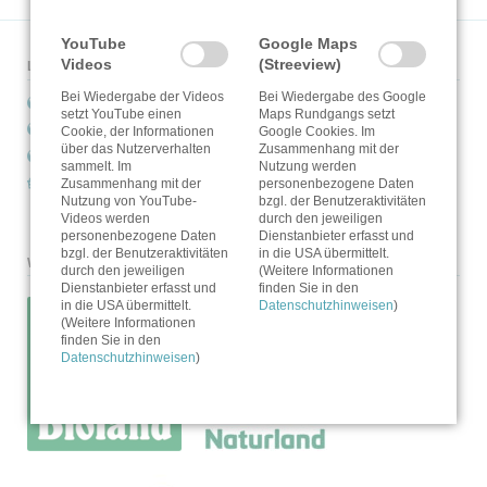
YouTube
Google Maps
Videos
(Streeview)
Links
Bei Wiedergabe der Videos
Bei Wiedergabe des Google
Bioland
setzt YouTube einen
Maps Rundgangs setzt
Naturland
Cookie, der Informationen
Google Cookies. Im
über das Nutzerverhalten
Zusammenhang mit der
Demonstrationsbetrieb Ökologischer Landbau
sammelt. Im
Nutzung werden
GREENBAG
Zusammenhang mit der
personenbezogene Daten
Nutzung von YouTube-
bzgl. der Benutzeraktivitäten
Videos werden
durch den jeweiligen
personenbezogene Daten
Dienstanbieter erfasst und
bzgl. der Benutzeraktivitäten
in die USA übermittelt.
Wir sind Mitglied
durch den jeweiligen
(Weitere Informationen
Dienstanbieter erfasst und
finden Sie in den
in die USA übermittelt.
Datenschutzhinweisen
)
(Weitere Informationen
finden Sie in den
Datenschutzhinweisen
)