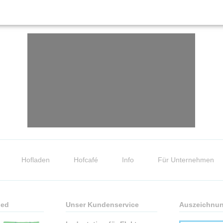
Hofladen
Hofcafé
Info
Für Unternehmen
ied
Unser Kundenservice
Auszeichnu