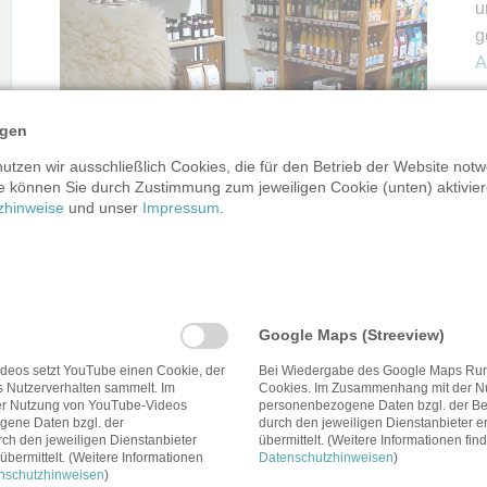
u
g
A
D
ngen
K
tzen wir ausschließlich Cookies, die für den Betrieb der Website notw
g
e können Sie durch Zustimmung zum jeweiligen Cookie (unten) aktiviere
v
zhinweise
und unser
Impressum
.
W
Google Maps (Streeview)
deos setzt YouTube einen Cookie, der
Bei Wiedergabe des Google Maps Run
s Nutzerverhalten sammelt. Im
Cookies. Im Zusammenhang mit der N
r Nutzung von YouTube-Videos
personenbezogene Daten bzgl. der Ben
ene Daten bzgl. der
durch den jeweiligen Dienstanbieter er
zu den Angeboten der Woche
rch den jeweiligen Dienstanbieter
übermittelt. (Weitere Informationen fin
übermittelt. (Weitere Informationen
Datenschutzhinweisen
)
nschutzhinweisen
)