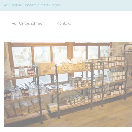
Cookie Consent Einstellungen
Navigation
überspringen
Für Unternehmen
Kontakt
ine
gkeiten vom Hof
enmagazine und Flyer
ce
epte
ien
letter abonnieren