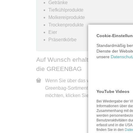
Getränke
Tiefkühlprodukte
Molkereiprodukte
Trockenprodukte
Eier
Cookie-Einstellu
Präsentkörbe
Standardmäßig benu
Dienste der Websit
unsere
Datenschut
Auf Wunsch erhalten Sie bei uns
die GREENBAG
Wenn Sie über das wöchentliche
Greenbag-Sortiment informiert werden
YouTube Videos
möchten, klicken Sie einfach
HIER.
Bei Wiedergabe der Vi
Informationen über da
Zusammenhang mit de
werden personenbezog
Benutzeraktivitäten du
erfasst und in die USA 
finden Sie in den
Date