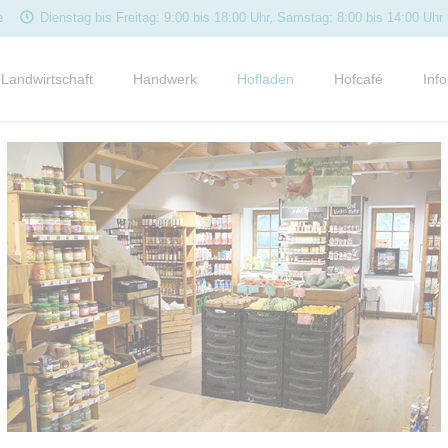
e
Dienstag bis Freitag: 9:00 bis 18:00 Uhr, Samstag: 8:00 bis 14:00 Uhr
Landwirtschaft
Handwerk
Hofladen
Hofcafé
Info
Ackerbau
Metzgerei und Reifekeller
Metzgerei
Frühstück
Term
Tierhaltung
Bäckerei
Bäckerei
Mittagstisch
Neui
Schweine
Kaffee & Kuchen
Kund
Rinder
Rundgang
Außer-Haus-Servi
Rez
Schafe
e
Angebote
Med
Weidehähnchen
News
Legehennen