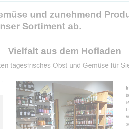
Gemüse und zunehmend Produ
nser Sortiment ab.
Vielfalt aus dem Hofladen
ten tagesfrisches Obst und Gemüse für Sie
I
t
r
L
W
s