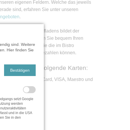
nseren eigenen Feldern. Welche das jeweils
erade sind, erfahren Sie unter unseren
ngeboten
.
en Abschluss des Hofladens bildet der
assenbereich, an dem Sie bequem Ihren
endig sind. Weitere
esamten Einkauf sowie die im Bistro
n. Hier finden Sie
erzehrten Produkte bezahlen können.
ir akzeptieren folgende Karten:
Bestätigen
ec-Karten, MasterCard, VISA, Maestro und
Ticket Plus
dgangs setzt Google
utzung werden
utzeraktivitäten
fasst und in die USA
den Sie in den