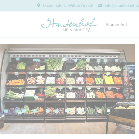
Darderhöfe 1, Willich-Anrath
info@stautenhof.d
Stautenhof
Geschichte
Leitbild
Auszeichnungen
Projekte
Kindergeburtstag
Hofführungen
Zusammenarbeit
Genussrechte
Team
Jobs