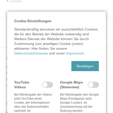
Zurück
Cookie-Einstellungen
Navigation
Stautenhof
Landwirtschaft
Handwerk
Hofladen
Hofcafé
überspringen
Standardmäßig benutzen wir ausschließlich Cookies,
Info
Für Unternehmen
Kontakt
die für den Betrieb der Website notwendig sind.
Weitere Dienste der Website können Sie durch
Zustimmung zum jeweiligen Cookie (unten)
aktivieren. Hier finden Sie unsere
Datenschutzhinweise
und unser
Impressum
.
Links
Bestätigen
Bioland
Naturland
Demonstrationsbetrieb Ökologischer Landbau
YouTube
Google Maps
GREENBAG
Videos
(Streeview)
Bei Wiedergabe der Videos
Bei Wiedergabe des Google
setzt YouTube einen
Maps Rundgangs setzt
Cookie, der Informationen
Google Cookies. Im
Wir sind Mitglied
über das Nutzerverhalten
Zusammenhang mit der
sammelt. Im
Nutzung werden