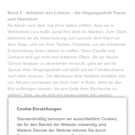
Band 2 - Schatten des Lebens – die Vergangenheit Trauer
und Überleben
Als Marie nach dem Tod ihres Vaters erfährt, dass sie in
Wirklichkeit Lara heißt, gerät ihre Welt ins Wanken. Zum Glück
bekommt sie die Unterstützung von Laurent, dem Mann an
ihrer Seite, und von ihrer Tochter, Charlotte, um die schwerste
Entscheidung ihres Lebens zu treffen. Denn Camille und
Gerhard sind gar nicht ihre leiblichen Eltern. Als sie diesen
Schock langsam zu verarbeiten versucht, geht sie auf die
Spuren ihrer Vergangenheit und stößt auf ein Familiendrama
nach dem anderen. Die Albträume ihrer Kindheit entfalten sich
von Neuem und lassen sie nicht mehr in Ruhe. Wird sie den
Mut aufbringen können, bis ans Ende ihrer Recherche zu
gehen? Jetzt, wo sie sich ein neues Leben mit Laurent
aufgebaut hat? Wird sie ihre leiblichen Eltern wiederfinden?
Stefan van der Falk ist immer noch fest davon überzeugt, dass
Cookie-Einstellungen
seine Schwester lebt. Als seine Mutter ihm ein Foto von ihr
Standardmäßig benutzen wir ausschließlich Cookies,
zeigt, dass sie gerade aus Quimper bekommen hat, fühlt er
die für den Betrieb der Website notwendig sind.
sich darin bestätigt. Was hat das zu bedeuten? Er will der
Weitere Dienste der Website können Sie durch
Sache auf den Grund gehen. Nur sein Vater ist sehr krank und