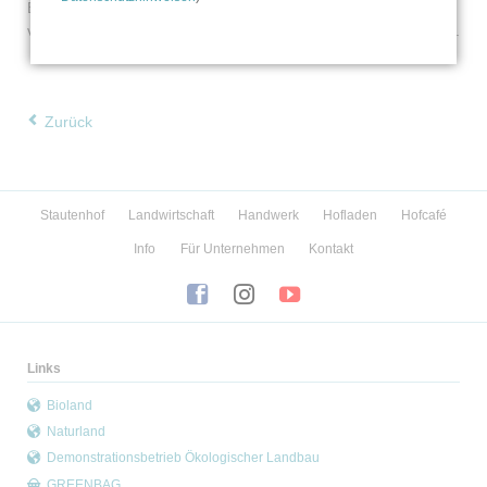
Bann und lassen Sie nicht mehr los. Es ist eine Geschichte
voller Spannung – ein Pageturner, der Sie atemlos zurücklässt.
Zurück
Navigation
Stautenhof
Landwirtschaft
Handwerk
Hofladen
Hofcafé
überspringen
Info
Für Unternehmen
Kontakt
Links
Bioland
Naturland
Demonstrationsbetrieb Ökologischer Landbau
GREENBAG