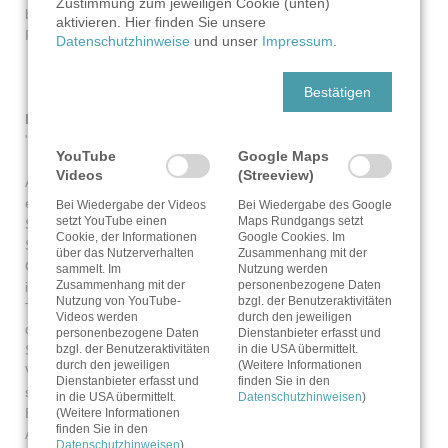
Zustimmung zum jeweiligen Cookie (unten)
braucht gerade jetzt mehr denn je die Aufmerksamkeit seiner
aktivieren. Hier finden Sie unsere
Familie, weshalb er seine Pläne nach hinten schieben muss.
Datenschutzhinweise
und unser
Impressum
.
Bestätigen
Band 3 -
Der Heimat so nah – Wendungen des Lebens
"Asche zu Asche, Staub zu Staub"
YouTube
Google Maps
Videos
(Streeview)
Als Stefan van der Falk seinen Vater Thomas beerdigt,
empfindet er nicht nur Trauer, sondern auch Erleichterung.
Bei Wiedergabe der Videos
Bei Wiedergabe des Google
setzt YouTube einen
Maps Rundgangs setzt
Sein ganzes Leben lang wurde er von Albträumen und
Cookie, der Informationen
Google Cookies. Im
Schuldgefühlen geplagt. Nun ist die Zeit gekommen, die
über das Nutzerverhalten
Zusammenhang mit der
Geheimnisse seiner Familie zu lüften, die sein Vater jahrelang
sammelt. Im
Nutzung werden
Zusammenhang mit der
personenbezogene Daten
im Verborgenen gehalten hat. Eine Welt aus Intrigen,
Nutzung von YouTube-
bzgl. der Benutzeraktivitäten
Tragödien und Lügen eröffnet sich ihm, und mit jedem Schritt,
Videos werden
durch den jeweiligen
der ihn der Wahrheit näherbringt, ereignet sich ein
personenbezogene Daten
Dienstanbieter erfasst und
Schicksalsschlag. Stefan beginnt zu zweifeln. Ist es klug, die
bzgl. der Benutzeraktivitäten
in die USA übermittelt.
durch den jeweiligen
(Weitere Informationen
Vergangenheit aufzuwühlen? Will seine Schwester Lara, sollte
Dienstanbieter erfasst und
finden Sie in den
sie noch leben, überhaupt gefunden werden? Dieser letzte
in die USA übermittelt.
Datenschutzhinweisen
)
Band der "Van der Falk"-Trilogie entführt Sie auf eine
(Weitere Informationen
finden Sie in den
Achterbahn der Gefühle. Die Charaktere ziehen Sie in ihren
Datenschutzhinweisen
)