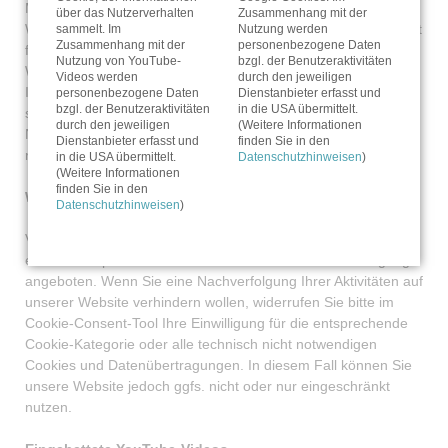
Marktforschung und/oder bedarfsgerechter Gestaltung seiner
über das Nutzerverhalten
Zusammenhang mit der
Websites. Eine solche Auswertung erfolgt insbesondere (selbst
sammelt. Im
Nutzung werden
Zusammenhang mit der
personenbezogene Daten
für nicht eingeloggte Nutzer) zur Erbringung bedarfsgerechter
Nutzung von YouTube-
bzgl. der Benutzeraktivitäten
Werbung und um andere Nutzer des sozialen Netzwerks über
Videos werden
durch den jeweiligen
Ihre Aktivitäten auf unserer Website zu informieren. Ihnen
personenbezogene Daten
Dienstanbieter erfasst und
bzgl. der Benutzeraktivitäten
in die USA übermittelt.
steht ein Widerspruchsrecht zu gegen die Bildung dieser
durch den jeweiligen
(Weitere Informationen
Nutzerprofile, wobei Sie sich zur Ausübung dessen an Google
Dienstanbieter erfasst und
finden Sie in den
richten müssen.
in die USA übermittelt.
Datenschutzhinweisen
)
(Weitere Informationen
finden Sie in den
Widerruf der Einwilligung:
Datenschutzhinweisen
)
Vom Anbieter wird derzeit keine Möglichkeit für einen
einfachen Opt-out oder ein Blockieren der Datenübertragung
angeboten. Wenn Sie eine Nachverfolgung Ihrer Aktivitäten auf
unserer Website verhindern wollen, widerrufen Sie bitte im
Cookie-Consent-Tool Ihre Einwilligung für die entsprechende
Cookie-Kategorie oder alle technisch nicht notwendigen
Cookies und Datenübertragungen. In diesem Fall können Sie
unsere Website jedoch ggfs. nicht oder nur eingeschränkt
nutzen.