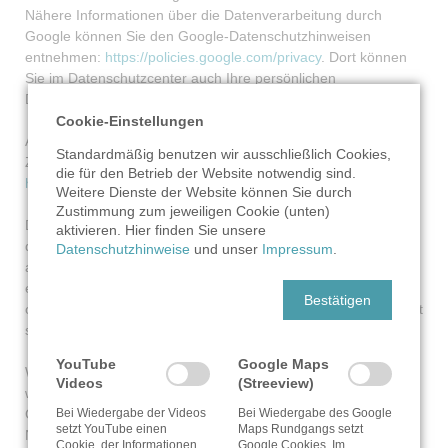
Nähere Informationen über die Datenverarbeitung durch
Google können Sie den Google-Datenschutzhinweisen
entnehmen:
https://policies.google.com/privacy
. Dort können
Sie im Datenschutzcenter auch Ihre persönlichen
Datenschutz-Einstellungen verändern.
Cookie-Einstellungen
Ausführliche Anleitungen zur Verwaltung der eigenen Daten im
Standardmäßig benutzen wir ausschließlich Cookies,
Zusammenhang mit Google-Produkten finden Sie hier:
die für den Betrieb der Website notwendig sind.
https://www.dataliberation.org
Weitere Dienste der Website können Sie durch
Zustimmung zum jeweiligen Cookie (unten)
Durch den Besuch der Website erhält Google Informationen,
aktivieren. Hier finden Sie unsere
dass Sie die entsprechende Unterseite unserer Webseite
Datenschutzhinweise
und unser
Impressum
.
aufgerufen haben. Dies erfolgt unabhängig davon, ob Google
ein Nutzerkonto bereitstellt, über das Sie eingeloggt sind, oder
Bestätigen
ob keine Nutzerkonto besteht. Wenn Sie bei Google eingeloggt
sind, werden Ihre Daten direkt Ihrem Konto zugeordnet.
YouTube
Google Maps
Wenn Sie die Zuordnung in Ihrem Profil bei Google nicht
Videos
(Streeview)
wünschen, müssen Sie sich vor Aktivierung des Buttons bei
Bei Wiedergabe der Videos
Bei Wiedergabe des Google
Google ausloggen. Google speichert Ihre Daten als
setzt YouTube einen
Maps Rundgangs setzt
Nutzungsprofile und nutzt sie für Zwecke der Werbung,
Cookie, der Informationen
Google Cookies. Im